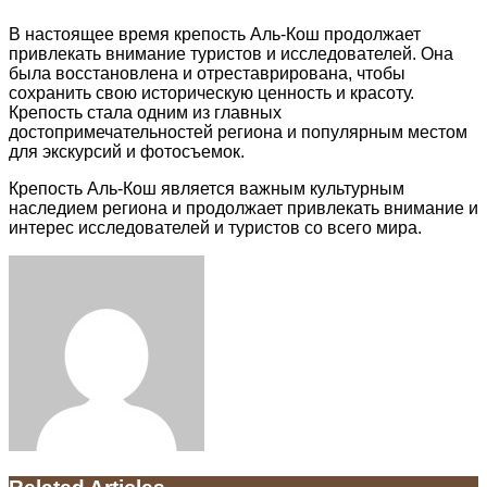
В настоящее время крепость Аль-Кош продолжает
привлекать внимание туристов и исследователей. Она
была восстановлена и отреставрирована, чтобы
сохранить свою историческую ценность и красоту.
Крепость стала одним из главных
достопримечательностей региона и популярным местом
для экскурсий и фотосъемок.
Крепость Аль-Кош является важным культурным
наследием региона и продолжает привлекать внимание и
интерес исследователей и туристов со всего мира.
Facebook
Twitter
LinkedIn
Tumblr
Pinterest
Reddit
VKontakte
Odnoklassniki
Skype
WhatsApp
Telegram
Viber
Share
Print
via
Email