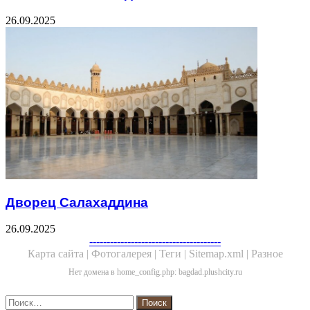
26.09.2025
Дворец Салахаддина
26.09.2025
Facebook
Twitter
WhatsApp
Telegram
--------------------------------------
Карта сайта |
Фотогалерея |
Теги |
Sitemap.xml |
Разное
Нет домена в home_config.php: bagdad.plushcity.ru
Close
Найти: