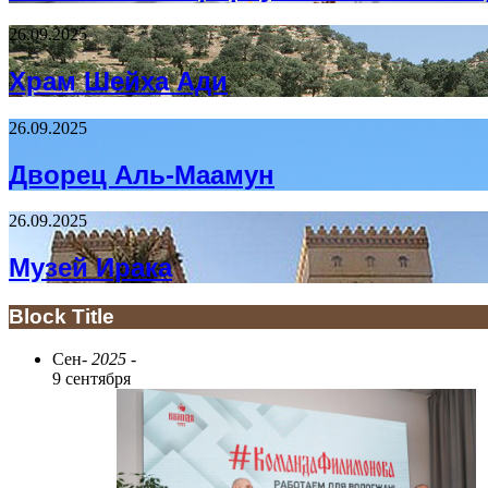
26.09.2025
Храм Шейха Ади
26.09.2025
Дворец Аль-Маамун
26.09.2025
Музей Ирака
Block Title
Сен
- 2025 -
9 сентября