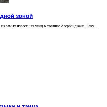
одной зоной
а из самых известных улиц в столице Азербайджана, Баку.…
зыки и танца