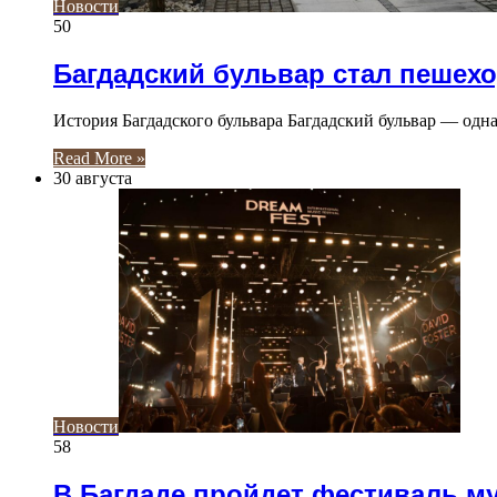
Новости
50
Багдадский бульвар стал пешех
История Багдадского бульвара Багдадский бульвар — одн
Read More »
30 августа
Новости
58
В Багдаде пройдет фестиваль му