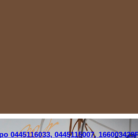
 0445116033, 0445115007, 166003429