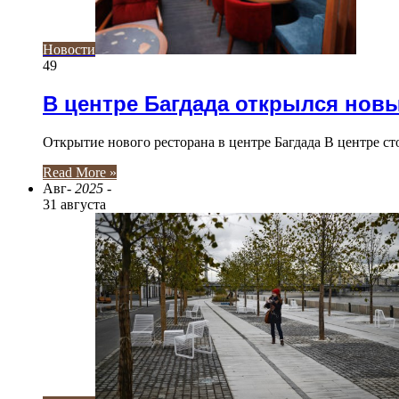
Новости
49
В центре Багдада открылся нов
Открытие нового ресторана в центре Багдада В центре с
Read More »
Авг
- 2025 -
31 августа